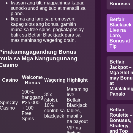
Iwasan ang
tilt
: magpahinga kapag
Bonuses
sunod-sunod ang talo at manatili sa
plano.
Itugma ang laro sa promosyon:
Betfair
kapag slots ang bonus, gamitin
Blackjack
muna sa free spins, pagkatapos ay
Live na
balik sa Betfair Blackjack para sa
Laro,
mas mahinang wagering drain.
Bonus at
Tip
Pinakamagagandang Bonus
mula sa Mga Nangungunang
Betfair
Casino
Jackpot –
Mga Slot 
Welcome
may Bonu
Casino
Wagering
Highlight
Bonus
at
Malalakin
Maraming
100%
Panalo
35x
live
hanggang
(slots),
Betfair
SpinCity
₱25,000
10%
Blackjack
Casino
+ 100
Betfair
contrib sa
tables,
Free
Roulette –
blackjack
mabilis
Spins
Bonuses,
na payout
Strategy,
VIP na
and Top