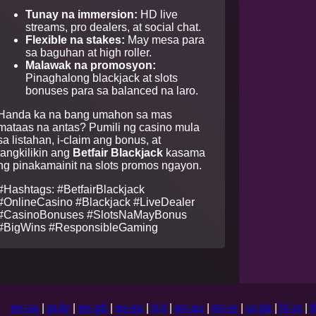
Tunay na immersion:
HD live
streams, pro dealers, at social chat.
Flexible na stakes:
May mesa para
sa baguhan at high roller.
Malawak na promosyon:
Pinaghalong blackjack at slots
bonuses para sa balanced na laro.
Handa ka na bang umahon sa mas
mataas na antas? Pumili ng casino mula
sa listahan, i-claim ang bonus, at
tangkilikin ang
Betfair Blackjack
kasama
ng pinakamainit na slots promos ngayon.
#Hashtags: #BetfairBlackjack
#OnlineCasino #Blackjack #LiveDealer
#CasinoBonuses #SlotsNaMayBonus
#BigWins #ResponsibleGaming
en-us
|
pt-br
|
en-gb
|
es-es
|
it-it
|
en-au
|
en-ie
|
ur-pk
|
hi-in
|
t