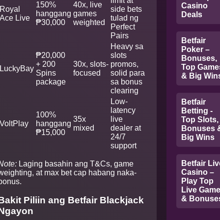
limit at
150%
40x, live
Casino
Royal
side bets
hanggang
games
Deals
Ace Live
tulad ng
₱30,000
weighted
Perfect
Pairs
Betfair
Heavy sa
Poker –
₱20,000
slots
Bonuses,
+ 200
30x, slots-
promos,
Top Game
LuckyBay
Spins
focused
solid para
& Big Win
package
sa bonus
clearing
Low-
Betfair
latency
Betting -
100%
35x
live
Top Slots,
VoltPlay
hanggang
mixed
dealer at
Bonuses 
₱15,000
24/7
Big Wins
support
Betfair Liv
Note:
Laging basahin ang T&Cs, game
Casino –
weighting, at max bet cap habang naka-
Play Top
bonus.
Live Gam
& Bonuse
Bakit Piliin ang Betfair Blackjack
Ngayon