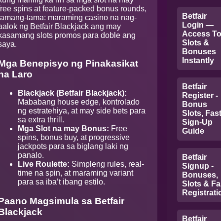
free spins at feature-packed bonus rounds,
Betfair
tamang-tama: maraming casino na nag-
Login —
aalok ng Betfair Blackjack ang may
Access T
kasamang slots promos para doble ang
Slots &
saya.
Bonuses
Instantly
Mga Benepisyo ng Pinakasikat
na Laro
Betfair
Blackjack (Betfair Blackjack):
Register -
Mababang house edge, kontrolado
Bonus
ng estratehiya, at may side bets para
Slots, Fas
sa extra thrill.
Sign-Up
Mga Slot na may Bonus:
Free
Guide
spins, bonus buy, at progressive
jackpots para sa biglang laki ng
panalo.
Betfair
Live Roulette:
Simpleng rules, real-
Signup -
time na spin, at maraming variant
Bonuses,
para sa iba’t ibang estilo.
Slots & Fa
Registrati
Paano Magsimula sa Betfair
Blackjack
Betfair