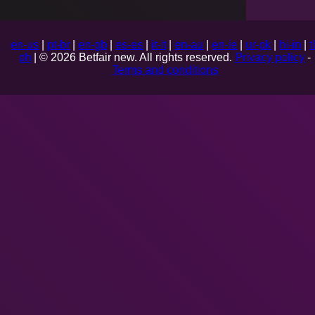
en-us
|
pt-br
|
en-gb
|
es-es
|
it-it
|
en-au
|
en-ie
|
ur-pk
|
hi-in
|
t
ph
| © 2026 Betfair new. All rights reserved.
Privacy policy
-
Terms and conditions