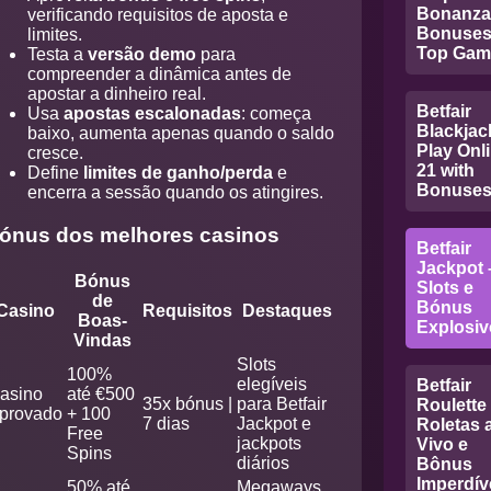
Bonanza
verificando requisitos de aposta e
Bonuses
limites.
Top Gam
Testa a
versão demo
para
compreender a dinâmica antes de
apostar a dinheiro real.
Betfair
Usa
apostas escalonadas
: começa
Blackjack
baixo, aumenta apenas quando o saldo
Play Onl
cresce.
21 with
Define
limites de ganho/perda
e
Bonuse
encerra a sessão quando os atingires.
ónus dos melhores casinos
Betfair
Jackpot 
Bónus
Slots e
de
Bónus
Casino
Requisitos
Destaques
Boas-
Explosiv
Vindas
Slots
100%
elegíveis
Betfair
asino
até €500
35x bónus |
para Betfair
Roulette
provado
+ 100
7 dias
Jackpot e
Roletas 
Free
jackpots
Vivo e
Spins
diários
Bônus
Imperdív
50% até
Megaways,