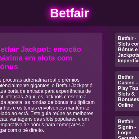
Betfair
Betfair -
Slots co
etfair Jackpot: emoção
Bónus e
Jackpot
áxima em slots com
Imperdív
ónus
Betfair
 procuras adrenalina real e prémios
Casino –
tencialmente gigantes, o Betfair Jackpot é
Play Top
tua porta de entrada para experiências de
Slots &
ot intensas. Aqui, os jackpots crescem a
Bonuse
da aposta, as rondas de bónus multiplicam
Online
anhos e os temas envolventes mantêm-te
lado ao ecrã. Este guia reúne as melhores
cas, vantagens das slots populares e um
Betfair
omparativo de bónus para começares a
Signin -
gar com o pé direito.
Login
Securely