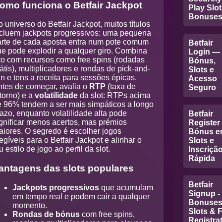
omo funciona o Betfair Jackpot
Play Slo
Bonuse
 universo do Betfair Jackpot, muitos títulos
ncluem jackpots progressivos: uma pequena
arte de cada aposta entra num pote comum
Betfair
e pode explodir a qualquer giro. Combina
Login —
to com recursos como free spins (rodadas
Bónus,
átis), multiplicadores e rondas de pick-and-
Slots e
n e tens a receita para sessões épicas.
Acesso
tes de começar, avalia o
RTP
(taxa de
Seguro
torno) e a
volatilidade
da slot: RTPs acima
e 96% tendem a ser mais simpáticos a longo
azo, enquanto volatilidade alta pode
Betfair
gnificar menos acertos, mas prémios
Register 
iores. O segredo é escolher jogos
Bónus 
egíveis para o Betfair Jackpot e alinhar o
Slots e
u estilo de jogo ao perfil da slot.
Inscriçã
Rápida
antagens das slots populares
Betfair
Jackpots progressivos
que acumulam
Signup -
em tempo real e podem cair a qualquer
Bonuses
momento.
Slots & 
Rondas de bónus
com free spins,
Registra