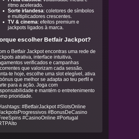
ritmo acelerado.
Sorte irlandesa
: coletores de símbolos
e multiplicadores crescentes.
TV & cinema
: efeitos premium e
jackpots ligados à marca.
orque escolher Betfair Jackpot?
om o Betfair Jackpot encontras uma rede de
ckpots atrativa, interface intuitiva,
agamentos verificados e campanhas
correntes que valorizam cada sessão.
nta-te hoje, escolhe uma slot elegível, ativa
bónus que melhor se adapta ao teu perfil e
rte para a ação. Joga com
esponsabilidade e mantém o entretenimento
mo prioridade.
ashtags: #BetfairJackpot #SlotsOnline
JackpotsProgressivos #BonusDeCasino
FreeSpins #CasinoOnline #Portugal
RTPAlto